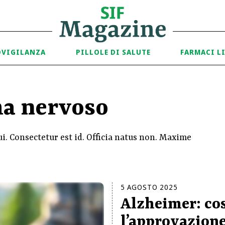
OVIGILANZA
PILLOLE DI SALUTE
FARMACI L
ma nervoso
i. Consectetur est id. Officia natus non. Maxime
5
AGOSTO
2025
Alzheimer: co
l’approvazion