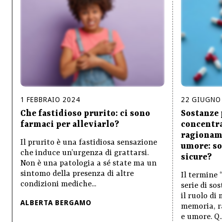
1
FEBBRAIO
2024
22
GIUGNO
Che fastidioso prurito: ci sono
Sostanze 
farmaci per alleviarlo?
concentr
ragionam
Il prurito è una fastidiosa sensazione
umore: so
che induce un’urgenza di grattarsi.
sicure?
Non è una patologia a sé state ma un
sintomo della presenza di altre
Il termine 
condizioni mediche...
serie di so
il ruolo di
ALBERTA BERGAMO
memoria, r
e umore. Q..