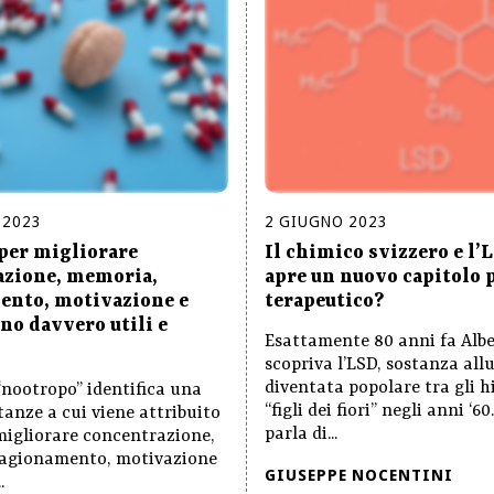
2023
2
GIUGNO
2023
per migliorare
Il chimico svizzero e l’L
azione, memoria,
apre un nuovo capitolo 
ento, motivazione e
terapeutico?
no davvero utili e
Esattamente 80 anni fa Alb
scopriva l’LSD, sostanza al
diventata popolare tra gli hi
“nootropo” identifica una
“figli dei fiori” negli anni ‘60
stanze a cui viene attribuito
parla di...
 migliorare concentrazione,
agionamento, motivazione
GIUSEPPE NOCENTINI
.