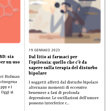
19
GENNAIO
2023
SD: sia
Dal litio ai farmaci per
per un uso
l’epilessia: quello che c’è da
sapere sulla terapia del disturbo
bipolare
ert Hofman
lucinogena
I soggetti affetti dal disturbo bipolare
ppy e i
alternano momenti di eccessivo
. Oggi si
benessere a fasi di profonda
depressione. Le oscillazioni dell’umore
possono interferire c...