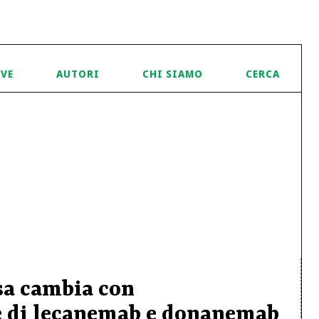
IVE
AUTORI
CHI SIAMO
CERCA
sa cambia con
e di lecanemab e donanemab