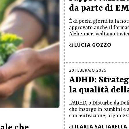
da parte di E
È di pochi giorni fa la no
approvato anche il farmac
Alzheimer. Vediamo insieme
LUCIA GOZZO
di
20
FEBBRAIO
2025
ADHD: Strategi
la qualità dell
L'ADHD, o Disturbo da Defi
che insorge in bambini e 
concentrazione, organizzaz
nale che
ILARIA SALTARELLA
di