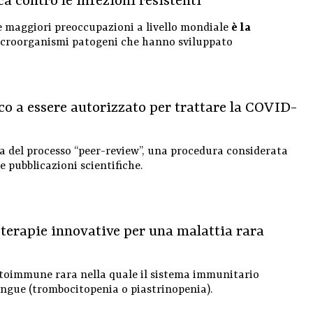
 contro le infezioni resistenti
e maggiori preoccupazioni a livello mondiale
è la
 microorganismi patogeni che hanno sviluppato
aco a essere autorizzato per trattare la COVID-
a del processo “peer-review”, una procedura considerata
e pubblicazioni scientifiche.
terapie innovative per una malattia rara
oimmune rara nella quale il sistema immunitario
angue (trombocitopenia o piastrinopenia).