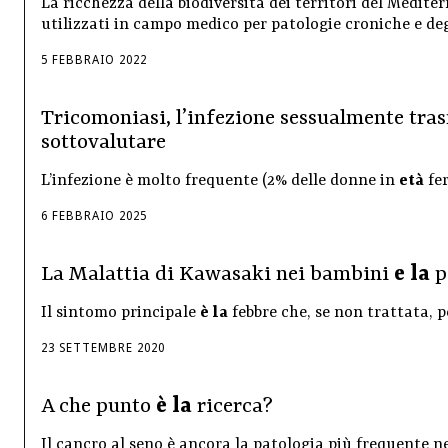
La ricchezza della biodiversità dei territori del Medite
utilizzati in campo medico per patologie croniche e de
5
FEBBRAIO
2022
Tricomoniasi, l’infezione sessualmente tra
sottovalutare
L’infezione è molto frequente (2% delle donne in
età
fer
6
FEBBRAIO
2025
La Malattia di Kawasaki nei bambini
e la
p
Il sintomo principale
è la
febbre che, se non trattata, pe
23
SETTEMBRE
2020
A che punto
è la
ricerca?
Il cancro al seno è ancora la patologia più frequente n