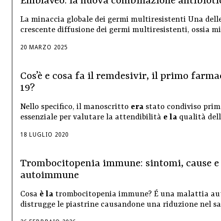
Emblaveo: la nuova combinazione antibiotica
La minaccia globale dei germi multiresistenti Una dell
crescente diffusione dei germi multiresistenti, ossia
20
MARZO
2025
Cos’è e cosa fa il remdesivir, il primo farm
19?
Nello specifico, il manoscritto
era
stato condiviso prim
essenziale per valutare la attendibilità
e la
qualità dell
18
LUGLIO
2020
Trombocitopenia immune: sintomi, cause e 
autoimmune
Cosa
è la
trombocitopenia immune? É una malattia aut
distrugge le piastrine causandone una riduzione nel s