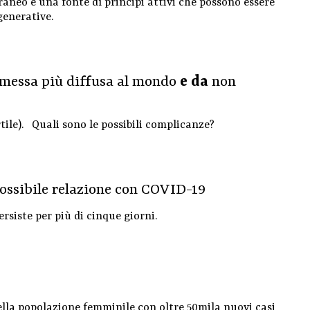
rraneo è una fonte dì principi attivi che possono essere
generative.
smessa più diffusa al mondo
e da
non
tile). Quali sono le possibili complicanze?
ossibile relazione con COVID-19
rsiste per più di cinque giorni.
ella popolazione femminile con oltre 50mila nuovi casi